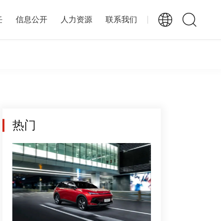
任
信息公开
人力资源
联系我们
热门