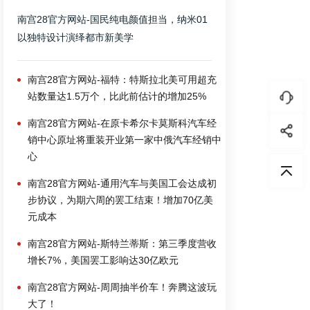
南宫28官方网站-国民纯电颜值担当，纳米01
以独特设计演绎都市新美学
南宫28官方网站-福特：特斯拉北美可用超充
站数量达1.5万个，比此前估计的增加25%
南宫28官方网站-在原卡希尔卡莫斯科汽车经
销中心原址将重装开业第一家中俄汽车经销中
心
南宫28官方网站-通用汽车与美国工会达成初
步协议，为期六周的罢工结束！增加70亿美
元成本
南宫28官方网站-斯特兰蒂斯：第三季度营收
增长7%，美国罢工影响达30亿欧元
南宫28官方网站-周周抽半价车！奔腾这波玩
大了！