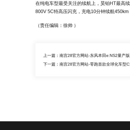
在纯电车型最受关注的续航上，昊铂HT最高续
800V 5C特高压闪充，充电10分钟续航450
（责任编辑：徐帅 ）
上一篇：南宫28官方网站-东风本田e:NS2量产
下一篇：南宫28官方网站-零跑首款全球化车型C