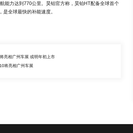
航能力达到770公里。昊铂官方称，昊铂HT配备全球首个
km，是全球最快的补能速度。
版将亮相广州车展 或明年初上市
10将亮相广州车展