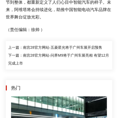
节到整体，都重新定义了人们心目中智能汽车的样子。未
来，阿维塔将会持续进化，助推中国智能电动汽车品牌在
世界舞台绽放光彩。
（责任编辑：徐帅 ）
上一篇：南宫28官方网站-五菱星光将于广州车展开启预售
下一篇：南宫28官方网站-问界M9将于广州车展亮相 有望12月
完成上市
热门