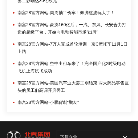
罢工影响达30亿欧元
南宫28官方网站-周周抽半价车！奔腾这波玩大了！
南宫28官方网站-豪掷160亿后，一汽、东风、长安合力打
造的超级平台，开始向电动智能市场“出牌”
南宫28官方网站-7万人完成首轮培训，京C摩托车11月1日
上路
南宫28官方网站-空中出租车来了！完全国产化2吨级电动
飞机上海试飞成功
南宫28官方网站-美国汽车业大罢工刚结束 两大药品零售巨
头的员工们高调开启罢工
南宫28官方网站-小鹏背刺“鹏友”
下属企业