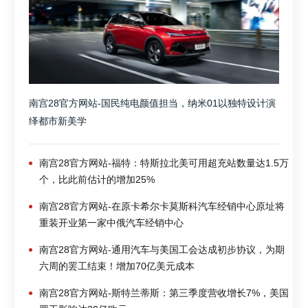
南宫28官方网站-国民纯电颜值担当，纳米01以独特设计演
绎都市新美学
南宫28官方网站-福特：特斯拉北美可用超充站数量达1.5万
个，比此前估计的增加25%
南宫28官方网站-在原卡希尔卡莫斯科汽车经销中心原址将
重装开业第一家中俄汽车经销中心
南宫28官方网站-通用汽车与美国工会达成初步协议，为期
六周的罢工结束！增加70亿美元成本
南宫28官方网站-斯特兰蒂斯：第三季度营收增长7%，美国