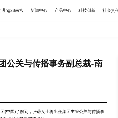
走进ng28南宫
新闻中心
产品中心
科技创新
社会责
团公关与传播事务副总裁-南
集团(中国)了解到，张蔚女士将出任集团主管公关与传播事