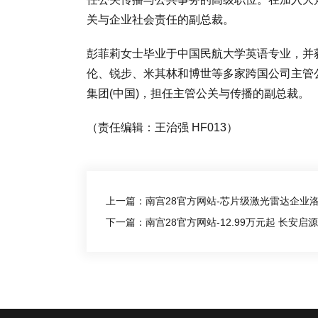
关与企业社会责任的副总裁。
彭菲莉女士毕业于中国民航大学英语专业，并
伦、锐步、米其林和博世等多家跨国公司主管公
集团(中国)，担任主管公关与传播的副总裁。
（责任编辑：王治强 HF013）
上一篇：南宫28官方网站-芯片级激光雷达企业
下一篇：南宫28官方网站-12.99万元起 长安启