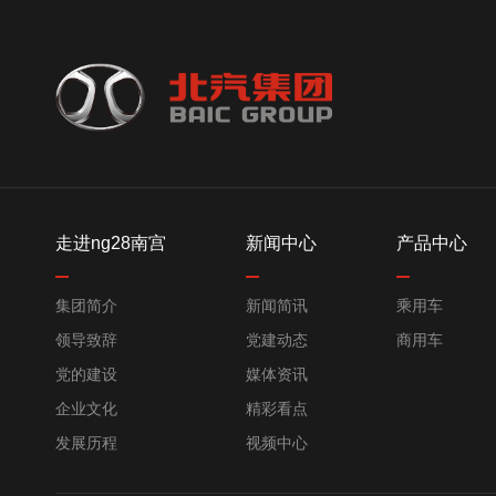
走进ng28南宫
新闻中心
产品中心
集团简介
新闻简讯
乘用车
领导致辞
党建动态
商用车
党的建设
媒体资讯
企业文化
精彩看点
发展历程
视频中心