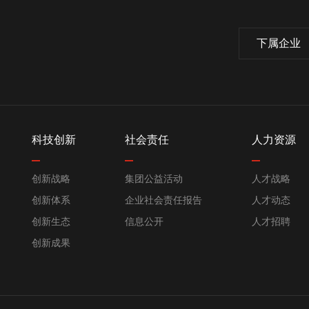
下属企业
科技创新
社会责任
人力资源
创新战略
集团公益活动
人才战略
创新体系
企业社会责任报告
人才动态
创新生态
信息公开
人才招聘
创新成果