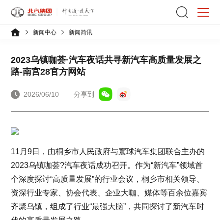
新闻中心
新闻简讯
2023乌镇咖荟·汽车夜话共寻新汽车高质量发展之
路-南宫28官方网站
2026/06/10
分享到
11月9日，由桐乡市人民政府与寰球汽车集团联合主办的
2023乌镇咖荟?汽车夜话成功召开。作为“新汽车”领域首
个深度探讨“高质量发展”的行业会议，桐乡市相关领导、
资深行业专家、协会代表、企业大咖、媒体等百余位嘉宾
齐聚乌镇，组成了行业“最强大脑”，共同探讨了新汽车时