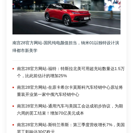
南宫28官方网站-国民纯电颜值担当，纳米01以独特设计演
绎都市新美学
南宫28官方网站-福特：特斯拉北美可用超充站数量达1.5万
个，比此前估计的增加25%
南宫28官方网站-在原卡希尔卡莫斯科汽车经销中心原址将
重装开业第一家中俄汽车经销中心
南宫28官方网站-通用汽车与美国工会达成初步协议，为期
六周的罢工结束！增加70亿美元成本
南宫28官方网站-斯特兰蒂斯：第三季度营收增长7%，美国
罢工影响达30亿欧元