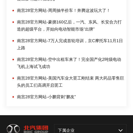
南宫28官方网站-周周抽半价车！奔腾这波玩大了！
南宫28官方网站-豪掷160亿后，一汽、东风、长安合力打
造的超级平台，开始向电动智能市场“出牌”
南宫28官方网站-7万人完成首轮培训，京C摩托车11月1日
上路
南宫28官方网站-空中出租车来了！完全国产化2吨级电动
飞机上海试飞成功
南宫28官方网站-美国汽车业大罢工刚结束 两大药品零售巨
头的员工们高调开启罢工
南宫28官方网站-小鹏背刺“鹏友”
下属企业