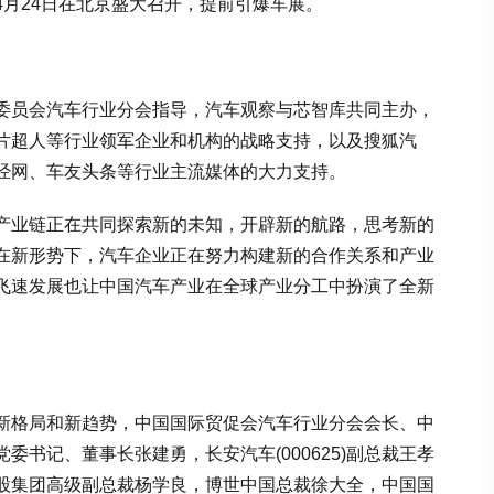
月24日在北京盛大召开，提前引爆车展。
委员会汽车行业分会指导，汽车观察与芯智库共同主办，
片超人等行业领军企业和机构的战略支持，以及搜狐汽
经网、车友头条等行业主流媒体的大力支持。
产业链正在共同探索新的未知，开辟新的航路，思考新的
在新形势下，汽车企业正在努力构建新的合作关系和产业
飞速发展也让中国汽车产业在全球产业分工中扮演了全新
新格局和新趋势，中国国际贸促会汽车行业分会会长、中
书记、董事长张建勇，长安汽车(000625)副总裁王孝
利控股集团高级副总裁杨学良，博世中国总裁徐大全，中国国