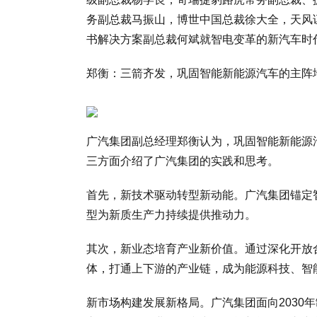
务副总裁马振山，博世中国总裁徐大全，天风
书解决方案副总裁何斌就智电变革的新汽车时
郑衡：三箭齐发，巩固智能新能源汽车的主阵
广汽集团副总经理郑衡认为，巩固智能新能源
三方面介绍了广汽集团的实践和思考。
首先，新技术驱动转型新动能。广汽集团锚定
型为新质生产力持续提供推动力。
其次，新业态培育产业新价值。通过深化开放
体，打通上下游的产业链，成为能源科技、智
新市场构建发展新格局。广汽集团面向2030