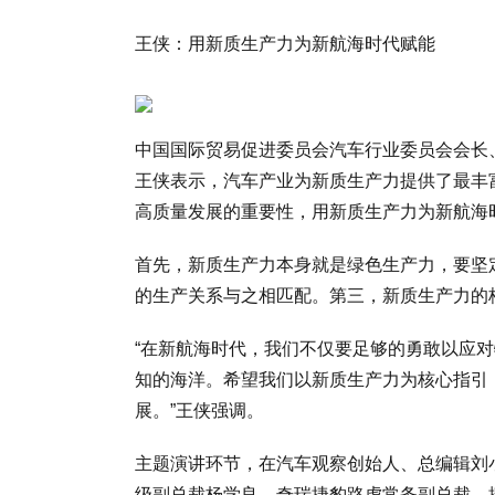
王侠：用新质生产力为新航海时代赋能
中国国际贸易促进委员会汽车行业委员会会长
王侠表示，汽车产业为新质生产力提供了最丰
高质量发展的重要性，用新质生产力为新航海
首先，新质生产力本身就是绿色生产力，要坚
的生产关系与之相匹配。第三，新质生产力的
“在新航海时代，我们不仅要足够的勇敢以应
知的海洋。希望我们以新质生产力为核心指引
展。”王侠强调。
主题演讲环节，在汽车观察创始人、总编辑刘
级副总裁杨学良，奇瑞捷豹路虎常务副总裁、