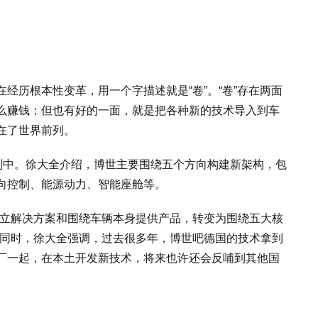
经历根本性变革，用一个字描述就是“卷”。“卷”存在两面
么赚钱；但也有好的一面，就是把各种新的技术导入到车
在了世界前列。
行列中。徐大全介绍，博世主要围绕五个方向构建新架构，包
向控制、能源动力、智能座舱等。
独立解决方案和围绕车辆本身提供产品，转变为围绕五大核
此同时，徐大全强调，过去很多年，博世吧德国的技术拿到
厂一起，在本土开发新技术，将来也许还会反哺到其他国