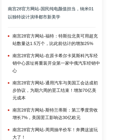
南宫28官方网站-国民纯电颜值担当，纳米01
以独特设计演绎都市新美学
南宫28官方网站-福特：特斯拉北美可用超充
站数量达1.5万个，比此前估计的增加25%
南宫28官方网站-在原卡希尔卡莫斯科汽车经
销中心原址将重装开业第一家中俄汽车经销中
心
南宫28官方网站-通用汽车与美国工会达成初
步协议，为期六周的罢工结束！增加70亿美
元成本
南宫28官方网站-斯特兰蒂斯：第三季度营收
增长7%，美国罢工影响达30亿欧元
南宫28官方网站-周周抽半价车！奔腾这波玩
大了！