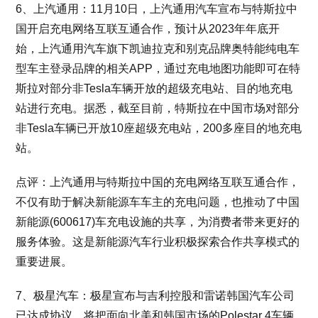
6、上汽通用：11月10日，上汽通用汽车宣布与特斯拉中
国开启充电网络互联互通合作，预计从2023年年底开
始，上汽通用汽车旗下凯迪拉克和别克品牌奥特能纯电车
型车主登录品牌的相关APP，通过充电地图功能即可在特
斯拉对部分非Tesla车辆开放的超级充电站、目的地充电
站进行充电。据悉，截至目前，特斯拉在中国市场对部分
非Tesla车辆已开放10座超级充电站，200多座目的地充电
站。
点评：上汽通用与特斯拉中国的充电网络互联互通合作，
不仅有助于解决新能源车车主的充电问题，也推动了中国
新能源(600617)车充电设施的共享，为消费者带来更好的
服务体验。这是新能源汽车行业积极探索合作共享模式的
重要进展。
7、极星汽车：极星宣布与吉利控股和雷诺韩国汽车公司
已达成协议，将把面向北美和韩国市场的Polestar 4车辆