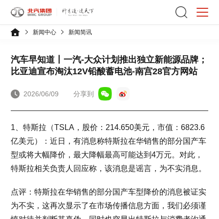
新闻中心
新闻简讯
汽车早知道丨一汽-大众计划推出独立新能源品牌；
比亚迪宣布淘汰12V铅酸蓄电池-南宫28官方网站
2026/06/09
分享到
1、特斯拉（TSLA，股价：214.650美元，市值：6823.6
亿美元）：近日，有消息称特斯拉在华销售的部分国产车
型或将大幅降价，最大降幅最高可能达到4万元。对此，
特斯拉相关负责人回应称，该消息是谣言，为不实消息。
点评：特斯拉在华销售的部分国产车型降价的消息被证实
为不实，这再次显示了在市场传播信息方面，我们必须谨