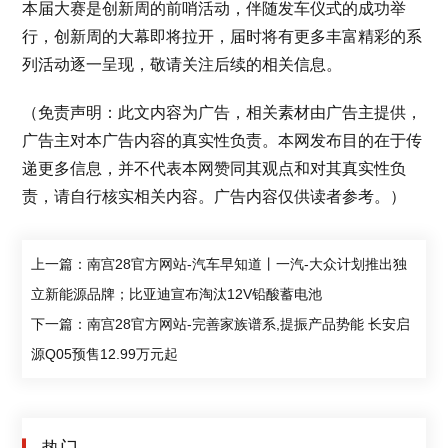
本届大赛是创新周的前哨活动，伴随发车仪式的成功举
行，创新周的大幕即将拉开，届时将有更多丰富精彩的系
列活动逐一呈现，敬请关注后续的相关信息。
（免责声明：此文内容为广告，相关素材由广告主提供，
广告主对本广告内容的真实性负责。本网发布目的在于传
递更多信息，并不代表本网赞同其观点和对其真实性负
责，请自行核实相关内容。广告内容仅供读者参考。）
上一篇：南宫28官方网站-汽车早知道丨一汽-大众计划推出独
立新能源品牌；比亚迪宣布淘汰12V铅酸蓄电池
下一篇：南宫28官方网站-完善家族谱系,提振产品势能 长安启
源Q05预售12.99万元起
热门