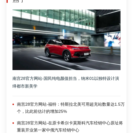
南宫28官方网站-国民纯电颜值担当，纳米01以独特设计演
绎都市新美学
南宫28官方网站-福特：特斯拉北美可用超充站数量达1.5万
个，比此前估计的增加25%
南宫28官方网站-在原卡希尔卡莫斯科汽车经销中心原址将
重装开业第一家中俄汽车经销中心