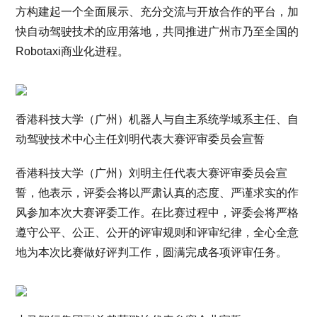
方构建起一个全面展示、充分交流与开放合作的平台，加
快自动驾驶技术的应用落地，共同推进广州市乃至全国的
Robotaxi商业化进程。
香港科技大学（广州）机器人与自主系统学域系主任、自
动驾驶技术中心主任刘明代表大赛评审委员会宣誓
香港科技大学（广州）刘明主任代表大赛评审委员会宣
誓，他表示，评委会将以严肃认真的态度、严谨求实的作
风参加本次大赛评委工作。在比赛过程中，评委会将严格
遵守公平、公正、公开的评审规则和评审纪律，全心全意
地为本次比赛做好评判工作，圆满完成各项评审任务。