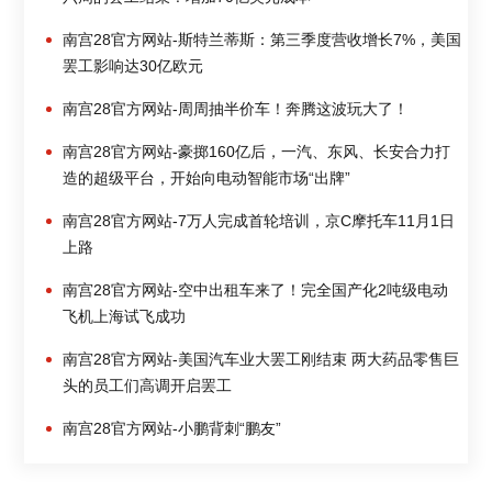
南宫28官方网站-斯特兰蒂斯：第三季度营收增长7%，美国
罢工影响达30亿欧元
南宫28官方网站-周周抽半价车！奔腾这波玩大了！
南宫28官方网站-豪掷160亿后，一汽、东风、长安合力打
造的超级平台，开始向电动智能市场“出牌”
南宫28官方网站-7万人完成首轮培训，京C摩托车11月1日
上路
南宫28官方网站-空中出租车来了！完全国产化2吨级电动
飞机上海试飞成功
南宫28官方网站-美国汽车业大罢工刚结束 两大药品零售巨
头的员工们高调开启罢工
南宫28官方网站-小鹏背刺“鹏友”