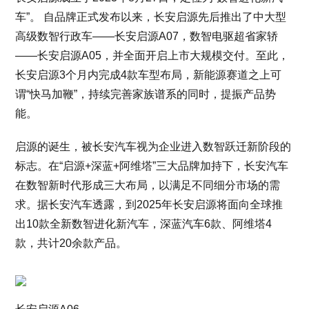
车”。 自品牌正式发布以来，长安启源先后推出了中大型
高级数智行政车——长安启源A07，数智电驱超省家轿
——长安启源A05，并全面开启上市大规模交付。至此，
长安启源3个月内完成4款车型布局，新能源赛道之上可
谓“快马加鞭”，持续完善家族谱系的同时，提振产品势
能。
启源的诞生，被长安汽车视为企业进入数智跃迁新阶段的
标志。在“启源+深蓝+阿维塔”三大品牌加持下，长安汽车
在数智新时代形成三大布局，以满足不同细分市场的需
求。据长安汽车透露，到2025年长安启源将面向全球推
出10款全新数智进化新汽车，深蓝汽车6款、阿维塔4
款，共计20余款产品。