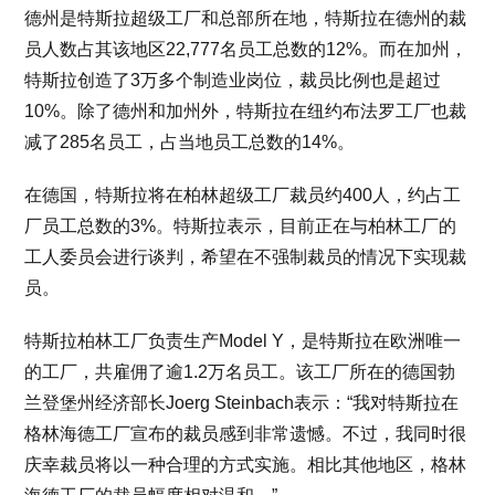
德州是特斯拉超级工厂和总部所在地，特斯拉在德州的裁
员人数占其该地区22,777名员工总数的12%。而在加州，
特斯拉创造了3万多个制造业岗位，裁员比例也是超过
10%。除了德州和加州外，特斯拉在纽约布法罗工厂也裁
减了285名员工，占当地员工总数的14%。
在德国，特斯拉将在柏林超级工厂裁员约400人，约占工
厂员工总数的3%。特斯拉表示，目前正在与柏林工厂的
工人委员会进行谈判，希望在不强制裁员的情况下实现裁
员。
特斯拉柏林工厂负责生产Model Y，是特斯拉在欧洲唯一
的工厂，共雇佣了逾1.2万名员工。该工厂所在的德国勃
兰登堡州经济部长Joerg Steinbach表示：“我对特斯拉在
格林海德工厂宣布的裁员感到非常遗憾。不过，我同时很
庆幸裁员将以一种合理的方式实施。相比其他地区，格林