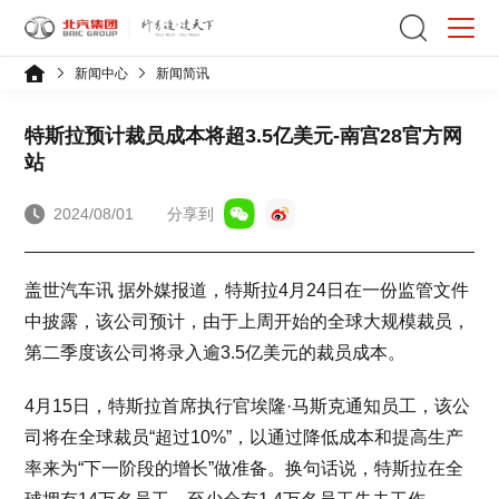
新闻中心
新闻简讯
特斯拉预计裁员成本将超3.5亿美元-南宫28官方网
站
2024/08/01
分享到
盖世汽车讯 据外媒报道，特斯拉4月24日在一份监管文件
中披露，该公司预计，由于上周开始的全球大规模裁员，
第二季度该公司将录入逾3.5亿美元的裁员成本。
4月15日，特斯拉首席执行官埃隆·马斯克通知员工，该公
司将在全球裁员“超过10%”，以通过降低成本和提高生产
率来为“下一阶段的增长”做准备。换句话说，特斯拉在全