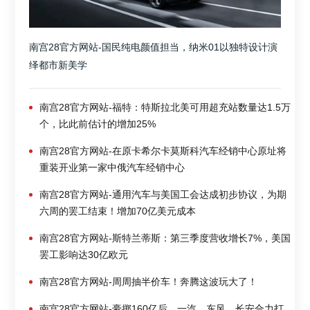
南宫28官方网站-国民纯电颜值担当，纳米01以独特设计演
绎都市新美学
南宫28官方网站-福特：特斯拉北美可用超充站数量达1.5万
个，比此前估计的增加25%
南宫28官方网站-在原卡希尔卡莫斯科汽车经销中心原址将
重装开业第一家中俄汽车经销中心
南宫28官方网站-通用汽车与美国工会达成初步协议，为期
六周的罢工结束！增加70亿美元成本
南宫28官方网站-斯特兰蒂斯：第三季度营收增长7%，美国
罢工影响达30亿欧元
南宫28官方网站-周周抽半价车！奔腾这波玩大了！
南宫28官方网站-豪掷160亿后，一汽、东风、长安合力打