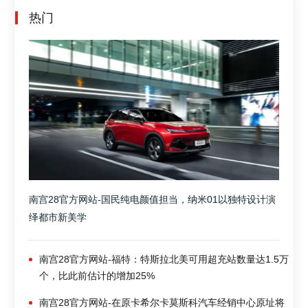
热门
南宫28官方网站-国民纯电颜值担当，纳米01以独特设计演
绎都市新美学
南宫28官方网站-福特：特斯拉北美可用超充站数量达1.5万
个，比此前估计的增加25%
南宫28官方网站-在原卡希尔卡莫斯科汽车经销中心原址将