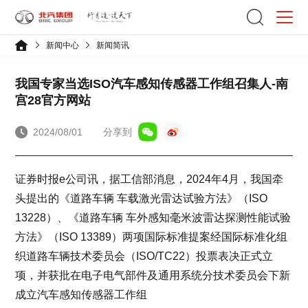
新闻中心
新闻简讯
我国专家当选ISO汽车感知传感器工作组召集人-南
宫28官方网站
2024/08/01
分享到
证券时报e公司讯，据工信部消息，2024年4月，我国牵
头提出的《道路车辆 车载激光雷达试验方法》（ISO
13228）、《道路车辆 车外感知毫米波雷达探测性能试验
方法》（ISO 13389）两项国际标准提案经国际标准化组
织道路车辆技术委员会（ISO/TC22）投票表决正式立
项，并获批在电子电气部件及通用系统分技术委员会下新
成立汽车感知传感器工作组